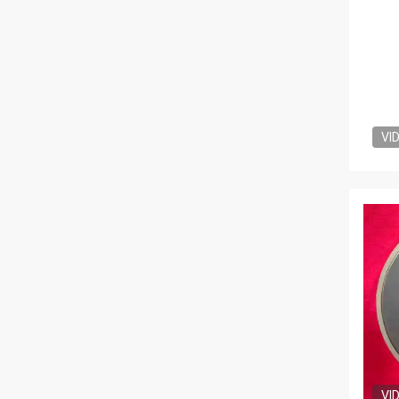
VI
VI