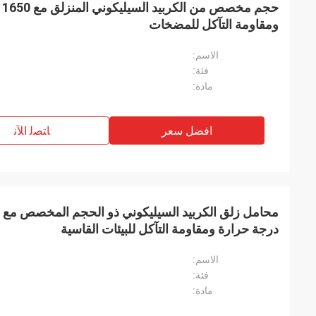
حج
ومقاومة التآكل للمضخات
الاسم:
فئة:
مادة:
افضل سعر
ﺎﺘﺼﻟ ﺍﻶﻧ
درجة حرارة ومقاومة التآكل للبيئات القاسية
الاسم:
فئة:
مادة: