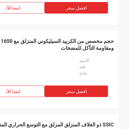
افضل سعر
ﺎﺘﺼﻟ ﺍﻶﻧ
حج
ومقاومة التآكل للمضخات
الاسم:
فئة:
مادة:
افضل سعر
ﺎﺘﺼﻟ ﺍﻶﻧ
SSIC ذو الغلاف المنزلق المزلق مع التوسع الحراري ال