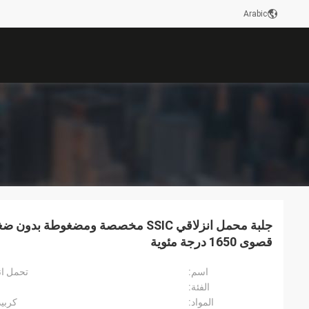
Arabic
جلبة محمل انزلاقي SSIC مخصصة ومضغوط
قصوى 1650 درجة مئوية
اسم:
تحمل ان
الفئة:
المواد:
كربي