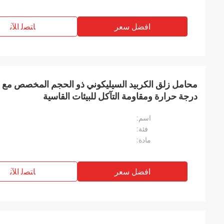
افضل سعر
ﺎﺘﺼﻟ ﺍﻶﻧ
درجة حرارة ومقاومة التآكل للبيئات القاسية
اسم:
فئة:
مادة:
افضل سعر
ﺎﺘﺼﻟ ﺍﻶﻧ