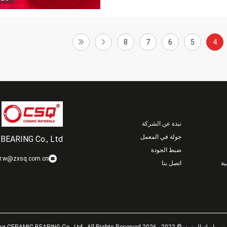
8
7
6
5
4
نبذة عن الشركة
جولة في المعمل
BEARING Co., Ltd.
ضبط الجودة
r.w@zxsq.com.cn
ة
اتصل بنا