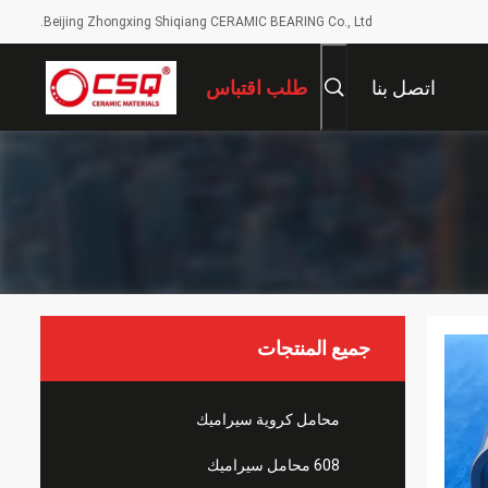
Beijing Zhongxing Shiqiang CERAMIC BEARING Co., Ltd.
اتصل بنا
طلب اقتباس
جميع المنتجات
محامل كروية سيراميك
608 محامل سيراميك