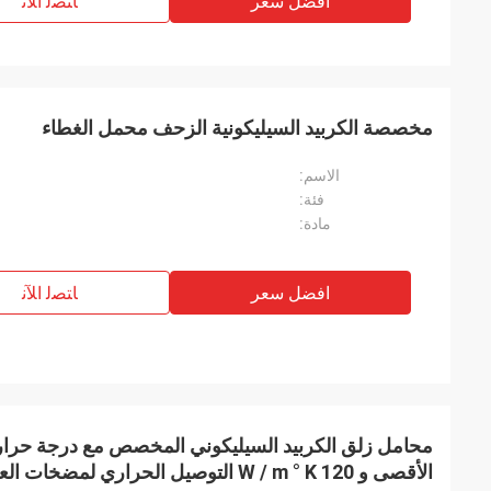
افضل سعر
ﺎﺘﺼﻟ ﺍﻶﻧ
مخصصة الكربيد السيليكونية الزحف محمل الغطاء
الاسم:
فئة:
مادة:
افضل سعر
ﺎﺘﺼﻟ ﺍﻶﻧ
الأقصى و 120 W / m ° K التوصيل الحراري لمضخات العدادات