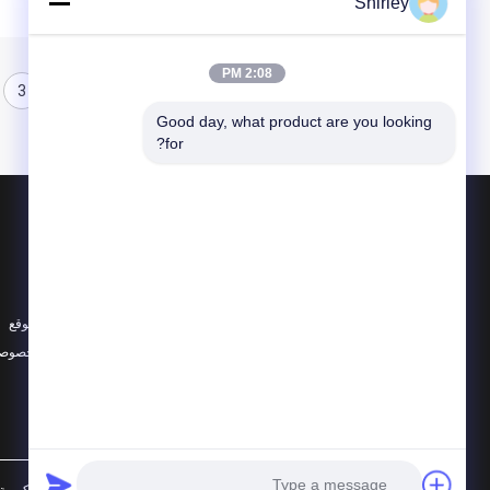
Shirley
2:08 PM
3
2
1
Good day, what product are you looking 
for?
المنتجات
حول
محامل كروية سيراميك
أخبار
608 محامل سيراميك
الحالات
محامل سيراميك هجينة
خريطة الموقع
جميع الفئات
سياسة الخصوصي