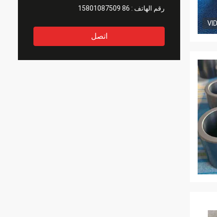
رقم الهاتف :
86 15801087509
VI
اتصل