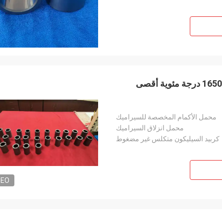
محامل زلق الكربيد السيليكوني ذو الحجم المخصص مع 1650 درجة مئوية أقصى
محمل الأكمام المخصصة للسيراميك
محمل انزلاق السيراميك
كربيد السيليكون متكلس غير مضغوط
DEO