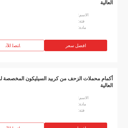
العالية
الاسم:
فئة:
مادة:
افضل سعر
ﺎﺘﺼﻟ ﺍﻶﻧ
أكمام محملات الزحف من كربيد السيليكون المخصصة ل
العالية
الاسم:
مادة:
فئة: