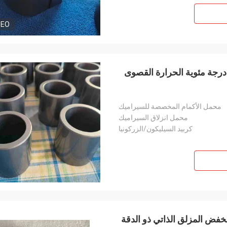
DEO
م مخصص من الكربيد السيليكوني المنزلق مع 1650 درجة مئوية الحرارة القصوى
محمل الأكمام المخصصة للسيراميك
محمل انزلاق السيراميك
كربيد السيليكون/الزركونيا
منخفض المزلق الذاتي ذو الدقة