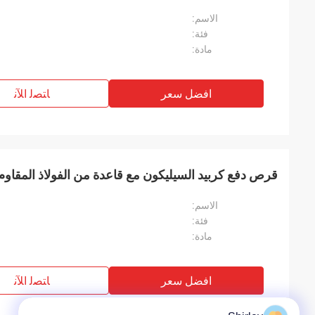
الاسم:
فئة:
مادة:
افضل سعر
ﺎﺘﺼﻟ ﺍﻶﻧ
قرص دفع كربيد السيليكون مع قاعدة من الفولاذ المقاوم
الاسم:
فئة:
مادة:
افضل سعر
ﺎﺘﺼﻟ ﺍﻶﻧ