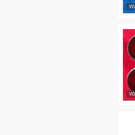
VI
VI