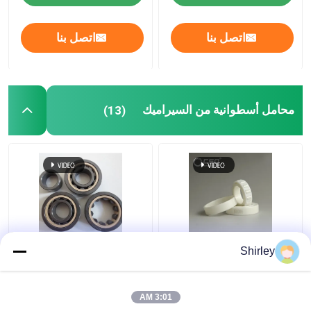
اتصل بنا
اتصل بنا
محامل أسطوانية من السيراميك
(13)
Zr الزركونيوم زركونيا
محامل أسطوانية من
Shirley
تحمل الكرة عالية الدقة
السيراميك صف واحد
NU200 NU300 سلسلة
Si3N4 SSiC ZrO2
3:01 AM