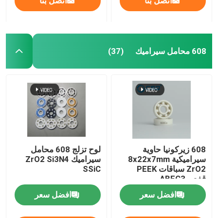
اتصل بنا
اتصل بنا
608 محامل سيراميك
(37)
608 زيركونيا حاوية
لوح تزلج 608 محامل
سيراميكية 8x22x7mm
سيراميك ZrO2 Si3N4
ZrO2 سباقات PEEK
SSiC
قفص ABEC3
افضل سعر
افضل سعر