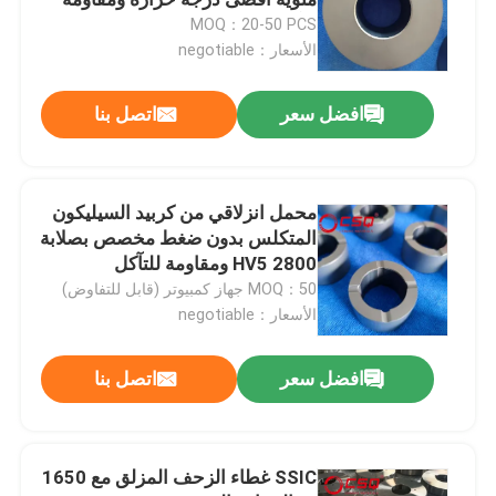
التآكل للبيئات القاسية
MOQ：20-50 PCS
الأسعار：negotiable
محامل سيراميك هجينة
افضل سعر
اتصل بنا
محامل كربيد السيليكون
تحمل انزلاق السيراميك
محمل انزلاقي من كربيد السيليكون
المتكلس بدون ضغط مخصص بصلابة
2800 HV5 ومقاومة للتآكل
محامل أسطوانية من السيراميك
MOQ：50 جهاز كمبيوتر (قابل للتفاوض)
الأسعار：negotiable
محمل اقتحام السيراميك
افضل سعر
اتصل بنا
سيراميك إنشائي متقدم
SSIC غطاء الزحف المزلق مع 1650
كرة نيتريد السيليكون