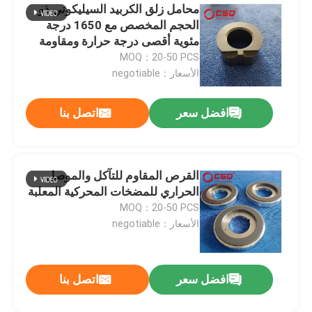
محامل زلق الكربيد السيليكوني ذو
الحجم المخصص مع 1650 درجة
مئوية أقصى درجة حرارة ومقاومة
التآكل للبيئات القاسية
MOQ：20-50 PCS
الأسعار：negotiable
افضل سعر
اتصل بنا
القرص المقاوم للتآكل والموصل
الحراري للمضخات المحركية المعلبة
MOQ：20-50 PCS
الأسعار：negotiable
افضل سعر
اتصل بنا