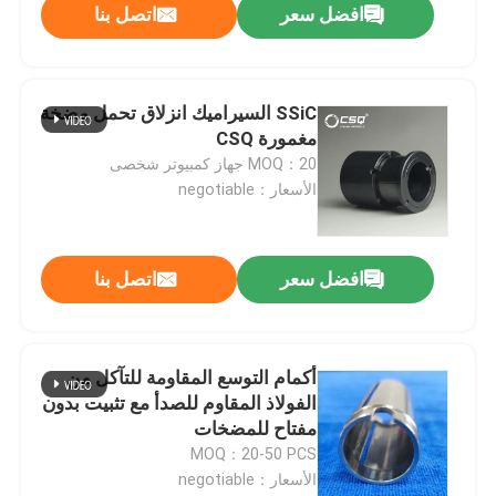
افضل سعر
اتصل بنا
SSiC السيراميك انزلاق تحمل مضخة
مغمورة CSQ
MOQ：20 جهاز كمبيوتر شخصى
الأسعار：negotiable
افضل سعر
اتصل بنا
أكمام التوسع المقاومة للتآكل من
الفولاذ المقاوم للصدأ مع تثبيت بدون
مفتاح للمضخات
MOQ：20-50 PCS
الأسعار：negotiable