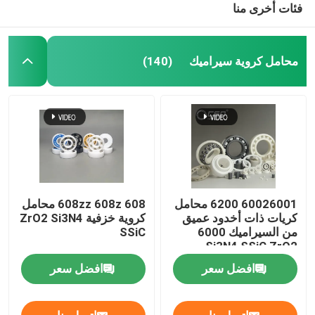
فئات أخرى منا
محامل كروية سيراميك
(140)
60026001 6200 محامل
608zz 608z 608 محامل
كريات ذات أخدود عميق
كروية خزفية ZrO2 Si3N4
من السيراميك 6000
SSiC
Si3N4 SSiC ZrO2
افضل سعر
افضل سعر