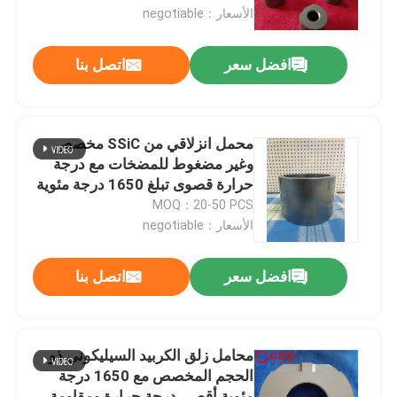
الأسعار：negotiable
معلومات عنا
افضل سعر
اتصل بنا
جولة في المعمل
محمل انزلاقي من SSiC مخصص
رقابة جودة
وغير مضغوط للمضخات مع درجة
حرارة قصوى تبلغ 1650 درجة مئوية
MOQ：20-50 PCS
اتصل بنا
الأسعار：negotiable
اطلب اقتباس
افضل سعر
اتصل بنا
محامل كروية سيراميك
محامل زلق الكربيد السيليكوني ذو
الحجم المخصص مع 1650 درجة
608 محامل سيراميك
مئوية أقصى درجة حرارة ومقاومة