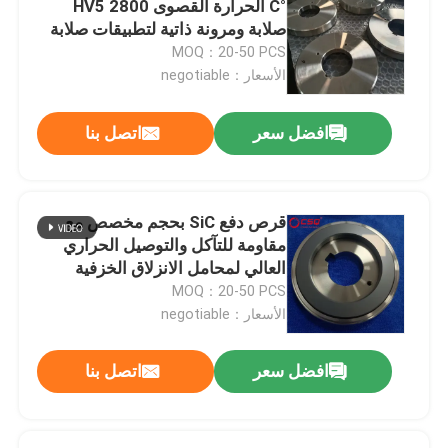
°C الحرارة القصوى 2800 HV5
صلابة ومرونة ذاتية لتطبيقات صلابة
كرة كربيد السيليكون
عالية
MOQ：20-50 PCS
الأسعار：negotiable
كرة سيراميك زركونيا
افضل سعر
اتصل بنا
محامل كروية من كربيد السيليكون
قرص دفع SiC بحجم مخصص مع
نيتريد السيليكون واضعا الكرة
مقاومة للتآكل والتوصيل الحراري
العالي لمحامل الانزلاق الخزفية
MOQ：20-50 PCS
تحمل زركونيا السيراميك
الأسعار：negotiable
الختم الميكانيكي
افضل سعر
اتصل بنا