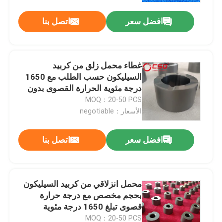
افضل سعر
اتصل بنا
غطاء محمل زلق من كربيد
السيليكون حسب الطلب مع 1650
درجة مئوية الحرارة القصوى بدون
ضغط محشور للضخات
MOQ：20-50 PCS
الأسعار：negotiable
افضل سعر
اتصل بنا
منزل
محمل انزلاقي من كربيد السيليكون
منتجات
بحجم مخصص مع درجة حرارة
قصوى تبلغ 1650 درجة مئوية
ومقاومة للتآكل لمضخات التروس
عرض الواقع الافتراضي
MOQ：20-50 PCS