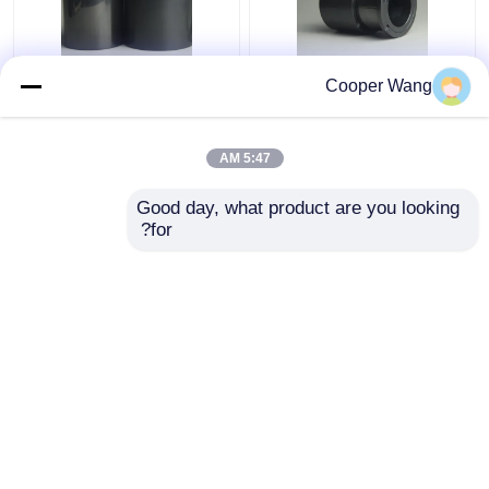
المضخات مصنعي محامل
ارتفاع درجة الحرارة
Cooper Wang
انزلاقية من السيراميك
السيراميك انزلاق تحمل
SSiC 3.18gcm3
المعلبة موتور مضخة
الضغط كربيد السيليكون
5:47 AM
متكلس
افضل سعر
افضل سعر
Good day, what product are you looking 
for?
اتصل بنا
اتصل بنا
عرض المزيد
منزل
حول نا
اتصل بنا
Desktop Site
خريطة الموقع
Privacy Policy