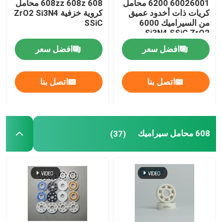
60026001 6200 محامل
608zz 608z 608 محامل
كريات ذات أخدود عميق
كروية خزفية ZrO2 Si3N4
من السيراميك 6000
SSiC
كرة كربيد السيليكون
Si3N4 SSiC ZrO2
افضل سعر
افضل سعر
كرة سيراميك زركونيا
اتصل بنا
اتصل بنا
محامل كروية من كربيد السيليكون
نيتريد السيليكون واضعا الكرة
608 محامل سيراميك
(37)
تحمل زركونيا السيراميك
الختم الميكانيكي