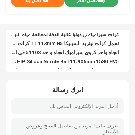
افضل سعر
اتصل بنا
كرات مطحنة الكرة وسائل الإعلام زركونيا السيراميك للموقد 6.35 مم
كرات سيراميك زركونيا عالية الدقة لمعالجة مياه النباتات 2.381 مللي متر
معلومات عنا
تحمل كرات نيتريد السيليكا 11.113mm G5 كرات سيراميك عالية الدقة
اتجاه واحد كروي سيراميك اتجاه واحد 51103 في الهيكل
جولة في المعمل
HIP Silicon Nitride Ball 11.906mm 1580 HV5 كرات وسائط سيراميك صلابة
14.288mm كرة نيتريد السيليكون G10 درجة سيراميك أسود
رقابة جودة
Si3N4 Bearing Balls 17.4625mm G5 G10 طحن كرات السيراميك للتقطير
كرات نيتريد السيليكون D31.75mm كرات خزفية كبيرة لموقد الغاز
608 Abec 7 محامل سيراميك هجينة نيتريد السيليكون عالية الدقة مقاومة للماء
اتصل بنا
زركونيوم السيراميك أكسيد زركونيا كروي لولبية جلبة للمضخات
اترك رسالة
محامل السيراميك الصناعية السوداء الخطوة كم ZrO2 SSiC
اطلب اقتباس
جوينت سيراميك انزلاق محمل كربيد السيليكون 410GPa
المضخات مصنعي محامل انزلاقية من السيراميك SSiC 3.18gcm3
محامل كروية سيراميك
CSQ المتقدمة الإنشائية السيراميك الموقد Sic كربيد السيليكون فوهة الانفجار
حلقات عمود الختم الميكانيكية كربيد السيليكون الكربوني للآلات الدوارة
608 محامل سيراميك