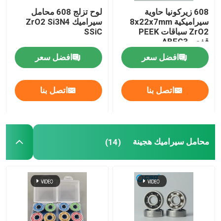
608 زيركونيا حاوية
لوح تزلج 608 محامل
سيراميكية 8x22x7mm
سيراميك ZrO2 Si3N4
ZrO2 سباقات PEEK
SSiC
قفص ABEC3
افضل سعر
افضل سعر
اتصل بنا
اتصل بنا
محامل سيراميك هجينة
(14)