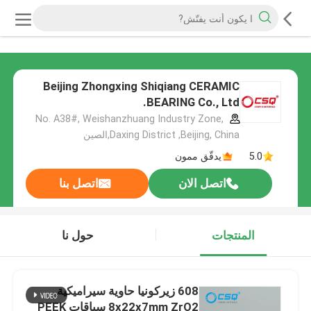
Beijing Zhongxing Shiqiang CERAMIC
BEARING Co., Ltd.
No. A38#, Weishanzhuang Industry Zone,
Daxing District ,Beijing, China,الصين
5.0
يدقّق ممون
اتصل الان
اتصل بنا
المنتجات
حول نا
608 زيركونيا حاوية سيراميكية
8x22x7mm ZrO2 سباقات PEEK