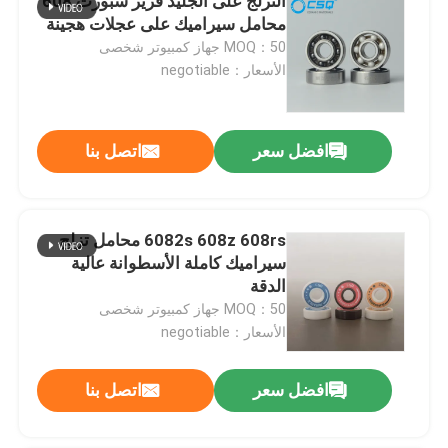
التزلج على الجليد فريز سبورت 608
محامل سيراميك على عجلات هجينة
MOQ：50 جهاز كمبيوتر شخصى
الأسعار：negotiable
افضل سعر
اتصل بنا
6082s 608z 608rs محامل تزلج
سيراميك كاملة الأسطوانة عالية
الدقة
MOQ：50 جهاز كمبيوتر شخصى
الأسعار：negotiable
افضل سعر
اتصل بنا