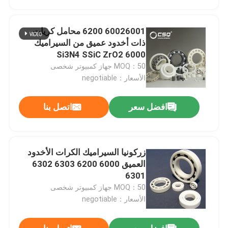
60026001 6200 محامل كريات
ذات أخدود عميق من السيراميك
6000 Si3N4 SSiC ZrO2
MOQ：50 جهاز كمبيوتر شخصى
الأسعار：negotiable
افضل سعر
اتصل بنا
زركونيا السيراميك الكرات الأخدود
منزل
العميق 6000 6200 6303 6302
6301
MOQ：50 جهاز كمبيوتر شخصى
منتجات
الأسعار：negotiable
عرض الواقع الافتراضي