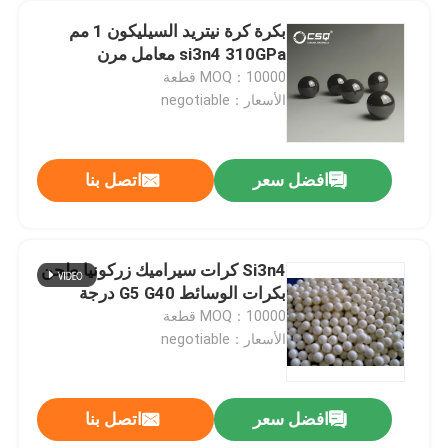
بكرة كرة نيتريد السيليكون 1 مم
si3n4 310GPa معامل مرن
MOQ：10000 قطعة
الأسعار：negotiable
افضل سعر
اتصل بنا
Si3n4 كرات سيراميك زركونيا طحن
بكرات الوسائط G5 G40 درجة
MOQ：10000 قطعة
الأسعار：negotiable
افضل سعر
اتصل بنا