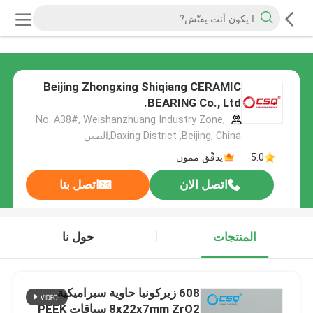
Beijing Zhongxing Shiqiang CERAMIC
BEARING Co., Ltd.
No. A38#, Weishanzhuang Industry Zone,
Daxing District ,Beijing, China,الصين
5.0
يدقّق ممون
اتصل الان
اتصل بنا
المنتجات
حول نا
608 زيركونيا حاوية سيراميكية
8x22x7mm ZrO2 سباقات PEEK