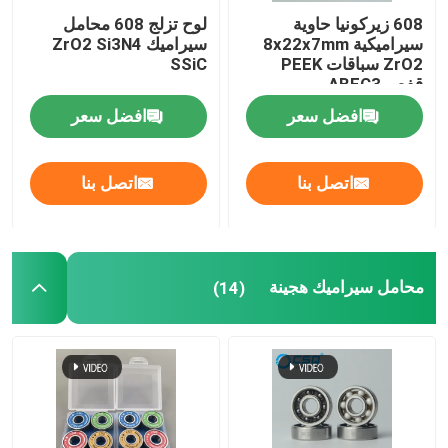
608 زيركونيا حاوية
لوح تزلج 608 محامل
سيراميكية 8x22x7mm
سيراميك ZrO2 Si3N4
ZrO2 سباقات PEEK
SSiC
قفص ABEC3
افضل سعر
افضل سعر
اتصل بنا
اتصل بنا
محامل سيراميك هجينة
(14)