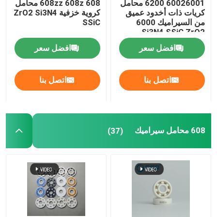
60026001 6200 محامل
608zz 608z 608 محامل
كريات ذات أخدود عميق
كروية خزفية ZrO2 Si3N4
من السيراميك 6000
SSiC
كرة كربيد السيليكون
Si3N4 SSiC ZrO2
افضل سعر
افضل سعر
كرة سيراميك زركونيا
اتصل بنا
اتصل بنا
محامل كروية من كربيد السيليكون
نيتريد السيليكون واضعا الكرة
608 محامل سيراميك
(37)
تحمل زركونيا السيراميك
الختم الميكانيكي