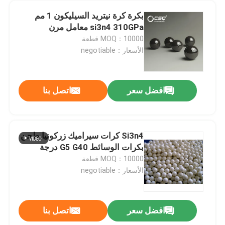
بكرة كرة نيتريد السيليكون 1 مم
si3n4 310GPa معامل مرن
MOQ：10000 قطعة
الأسعار：negotiable
افضل سعر
اتصل بنا
Si3n4 كرات سيراميك زركونيا طحن
بكرات الوسائط G5 G40 درجة
MOQ：10000 قطعة
الأسعار：negotiable
افضل سعر
اتصل بنا