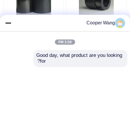
المضخات مصنعي محامل
ارتفاع درجة الحرارة
Cooper Wang
انزلاقية من السيراميك
السيراميك انزلاق تحمل
SSiC 3.18gcm3
المعلبة موتور مضخة
الضغط كربيد السيليكون
3:58 PM
متكلس
افضل سعر
افضل سعر
Good day, what product are you looking 
for?
اتصل بنا
اتصل بنا
عرض المزيد
منزل
حول نا
اتصل بنا
Desktop Site
خريطة الموقع
Privacy Policy