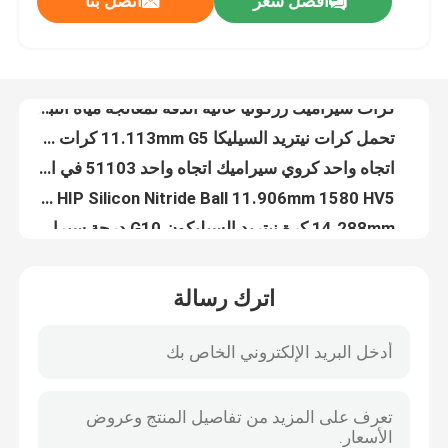
افضل سعر
اتصل بنا
كرات مطحنة الكرة وسائل الإعلام زركونيا السيراميك للموقد 6.35 مم
كرات سيراميك زركونيا عالية الدقة لمعالجة مياه النباتات 2.381 مللي متر
معلومات عنا
تحمل كرات نيتريد السيليكا 11.113mm G5 كرات سيراميك عالية الدقة
اتجاه واحد كروي سيراميك اتجاه واحد 51103 في الهيكل
جولة في المعمل
HIP Silicon Nitride Ball 11.906mm 1580 HV5 كرات وسائط سيراميك صلابة
14.288mm كرة نيتريد السيليكون G10 درجة سيراميك أسود
رقابة جودة
Si3N4 Bearing Balls 17.4625mm G5 G10 طحن كرات السيراميك للتقطير
كرات نيتريد السيليكون D31.75mm كرات خزفية كبيرة لموقد الغاز
608 Abec 7 محامل سيراميك هجينة نيتريد السيليكون عالية الدقة مقاومة للماء
اتصل بنا
زركونيوم السيراميك أكسيد زركونيا كروي لولبية جلبة للمضخات
اترك رسالة
محامل السيراميك الصناعية السوداء الخطوة كم ZrO2 SSiC
اطلب اقتباس
جوينت سيراميك انزلاق محمل كربيد السيليكون 410GPa
المضخات مصنعي محامل انزلاقية من السيراميك SSiC 3.18gcm3
محامل كروية سيراميك
CSQ المتقدمة الإنشائية السيراميك الموقد Sic كربيد السيليكون فوهة الانفجار
حلقات عمود الختم الميكانيكية كربيد السيليكون الكربوني للآلات الدوارة
608 محامل سيراميك