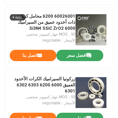
60026001 6200 محامل كريات
ذات أخدود عميق من السيراميك
6000 Si3N4 SSiC ZrO2
MOQ：50 جهاز كمبيوتر شخصى
الأسعار：negotiable
افضل سعر
اتصل بنا
زركونيا السيراميك الكرات الأخدود
منزل
العميق 6000 6200 6303 6302
6301
MOQ：50 جهاز كمبيوتر شخصى
منتجات
الأسعار：negotiable
عرض الواقع الافتراضي