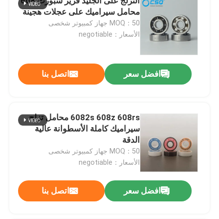
التزلج على الجليد فريز سبورت 608
محامل سيراميك على عجلات هجينة
MOQ：50 جهاز كمبيوتر شخصى
الأسعار：negotiable
افضل سعر
اتصل بنا
6082s 608z 608rs محامل تزلج
سيراميك كاملة الأسطوانة عالية
الدقة
MOQ：50 جهاز كمبيوتر شخصى
الأسعار：negotiable
افضل سعر
اتصل بنا