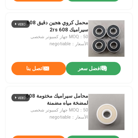
محمل كروي هجين دقيق 608
سيراميك 608 2rs
MOQ：50 جهاز كمبيوتر شخصى
الأسعار：negotiable
افضل سعر
اتصل بنا
محامل سيراميك مختومة 608
لمضخة مياه مضمنة
MOQ：50 جهاز كمبيوتر شخصى
الأسعار：negotiable