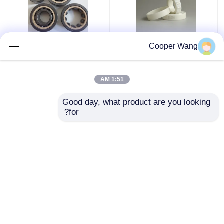
Zr الزركونيوم زركونيا
محامل أسطوانية من
Cooper Wang
تحمل الكرة عالية الدقة
السيراميك صف واحد
NU200 NU300 سلسلة
Si3N4 SSiC ZrO2
1:51 AM
افضل سعر
افضل سعر
Good day, what product are you looking 
for?
اتصل بنا
اتصل بنا
عرض المزيد
منزل
حول نا
اتصل بنا
Desktop Site
خريطة الموقع
Privacy Policy