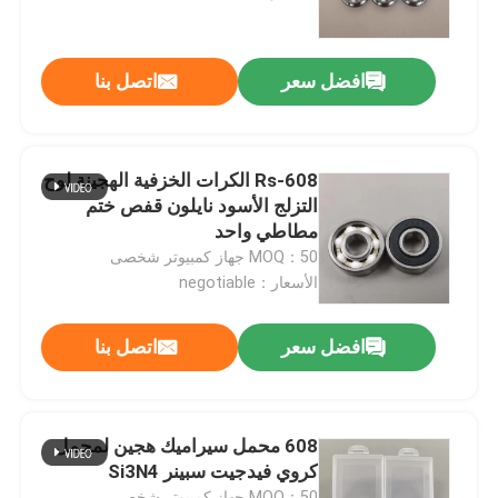
معلومات عنا
افضل سعر
اتصل بنا
جولة في المعمل
608-Rs الكرات الخزفية الهجينة لوح
رقابة جودة
التزلج الأسود نايلون قفص ختم
مطاطي واحد
MOQ：50 جهاز كمبيوتر شخصى
اتصل بنا
الأسعار：negotiable
اطلب اقتباس
افضل سعر
اتصل بنا
محامل كروية سيراميك
608 محمل سيراميك هجين لمحمل
كروي فيدجيت سبينر Si3N4
608 محامل سيراميك
MOQ：50 جهاز كمبيوتر شخصى