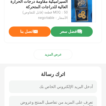
السيراميكية مقاومة درجات الحرارة
العالية للدراجات المتحركة
كرة كربيد السيليكون
MOQ：50 قطعة (قابل للتفاوض)
الأسعار：negotiable
كرة سيراميك زركونيا
افضل سعر
اتصل بنا
محامل كروية من كربيد السيليكون
عرض المزيد
نيتريد السيليكون واضعا الكرة
تحمل زركونيا السيراميك
اترك رسالة
الختم الميكانيكي