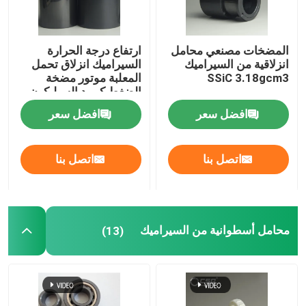
المضخات مصنعي محامل
ارتفاع درجة الحرارة
انزلاقية من السيراميك
السيراميك انزلاق تحمل
SSiC 3.18gcm3
المعلبة موتور مضخة
الضغط كربيد السيليكون
متكلس
افضل سعر
افضل سعر
اتصل بنا
اتصل بنا
محامل أسطوانية من السيراميك
(13)