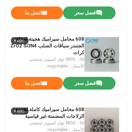
افضل سعر
اتصل بنا
608 محامل سيراميك هجينة لعجلة
الجنندر سباقات الصلب ZrO2 Si3N4
كرات
MOQ：50 جهاز كمبيوتر شخصى
الأسعار：negotiable
افضل سعر
اتصل بنا
منزل
608 محامل سيراميك كاملة لخدمة
منتجات
الزلاجات المضمنة غير قياسية
MOQ：50 جهاز كمبيوتر شخصى
عرض الواقع الافتراضي
الأسعار：negotiable