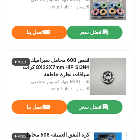
الأسعار：negotiable
محامل سيراميك هجينة
افضل سعر
اتصل بنا
محامل كربيد السيليكون
تحمل انزلاق السيراميك
قفص 608 محامل سيراميك
8X22X7mm HIP Si3N4 كرات
سباقات نظرة خاطفة
محامل أسطوانية من السيراميك
MOQ：50 جهاز كمبيوتر شخصى
الأسعار：negotiable
محمل اقتحام السيراميك
افضل سعر
اتصل بنا
سيراميك إنشائي متقدم
كرة النفق العميقة 608 محامل
كرة نيتريد السيليكون