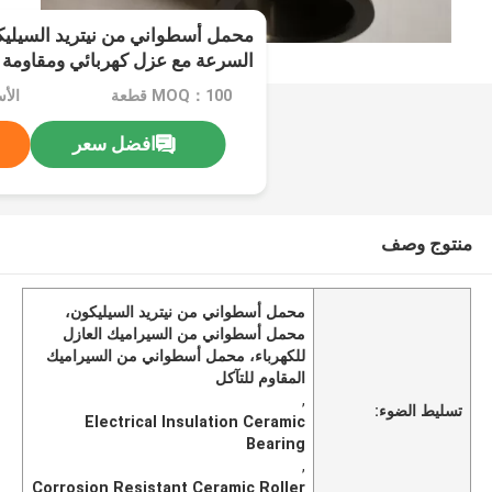
محمل أسطواني من نيتريد السيليك
السرعة مع عزل كهربائي ومقاومة ل
MOQ：100 قطعة
الأسعا
افضل سعر
منتوج وصف
محمل أسطواني من نيتريد السيليكون،
محمل أسطواني من السيراميك العازل
للكهرباء، محمل أسطواني من السيراميك
المقاوم للتآكل
,
تسليط الضوء:
Electrical Insulation Ceramic
Bearing
,
Corrosion Resistant Ceramic Roller