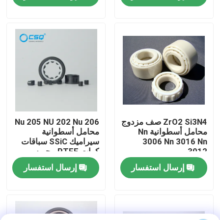
معلومات عنا
جولة في المعمل
رقابة جودة
اتصل بنا
ZrO2 Si3N4 صف مزدوج
Nu 205 NU 202 Nu 206
محامل أسطوانية Nn
محامل أسطوانية
3006 Nn 3016 Nn
سيراميك SSiC سباقات
3012
كرات PTFE محبوس
اطلب اقتباس
إرسال استفسار
إرسال استفسار
محامل كروية سيراميك
608 محامل سيراميك