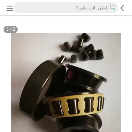
3
/
2