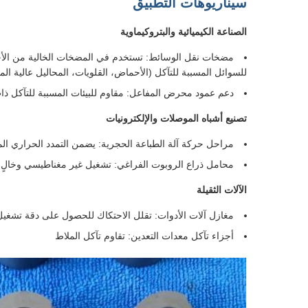
سيناريوهات التطبيق
الصناعة الكيميائية والبتروكيماوية
مضخات نقل الوسائط: تستخدم في المضخات الخالية من الأخ
للسوائل المسببة للتآكل (الأحماض، القلويات، المحاليل عالية الم
دعم عمود محرض المفاعل: مقاوم للبيئات المسببة للتآكل ذات
تصنيع أشباه الموصلات والإلكترونيات
مراحل حركة آلة الطباعة الحجرية: يضمن التمدد الحراري المن
محامل ذراع الروبوت الفراغي: تشغيل غير مغناطيسي وخالٍ
الآلات الثقيلة
مغازل آلات الأدوات: تقلل الاحتكاك للحصول على دقة تشغي
أجزاء تآكل معدات التعدين: تقاوم تآكل الملاط