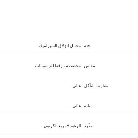
فئة
محمل انزلاق السيراميك
مقاس
مخصصة ، وفقا للرسومات
مقاومة التآكل
عالي
متانة
عالي
طَرد
الرغوة+مربع الكرتون