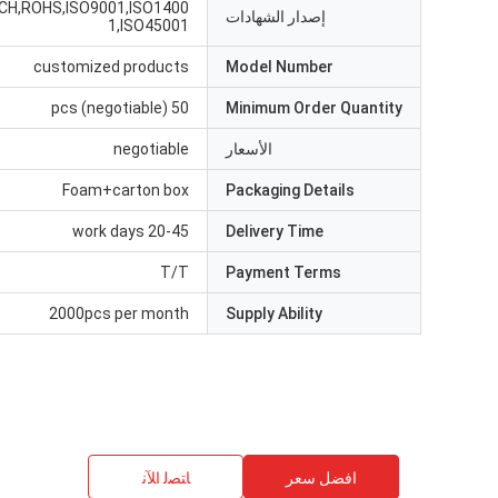
CH,ROHS,ISO9001,ISO1400
إصدار الشهادات
1,ISO45001
customized products
Model Number
50 pcs (negotiable)
Minimum Order Quantity
الأسعار
negotiable
Foam+carton box
Packaging Details
20-45 work days
Delivery Time
T/T
Payment Terms
2000pcs per month
Supply Ability
افضل سعر
ﺎﺘﺼﻟ ﺍﻶﻧ