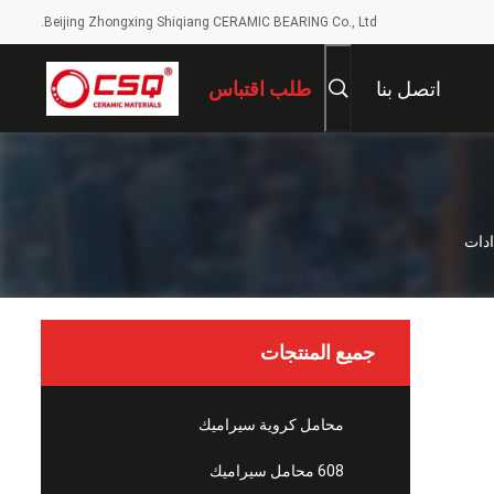
Beijing Zhongxing Shiqiang CERAMIC BEARING Co., Ltd.
اتصل بنا
طلب اقتباس
جميع المنتجات
محامل كروية سيراميك
608 محامل سيراميك