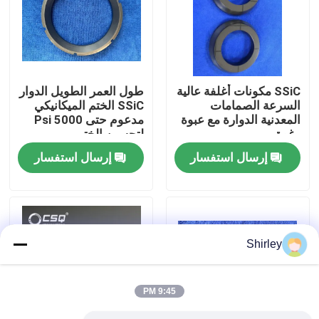
معلومات عنا
جولة في المعمل
SSiC مكونات أغلفة عالية
طول العمر الطويل الدوار
السرعة الصمامات
SSiC الختم الميكانيكي
المعدنية الدوارة مع عبوة
مدعوم حتى 5000 Psi
رقابة جودة
رغوة
لتحسين الختم
إرسال استفسار
إرسال استفسار
اتصل بنا
اطلب اقتباس
Shirley
محامل كروية سيراميك
9:45 PM
608 محامل سيراميك