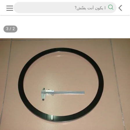
3
/
2