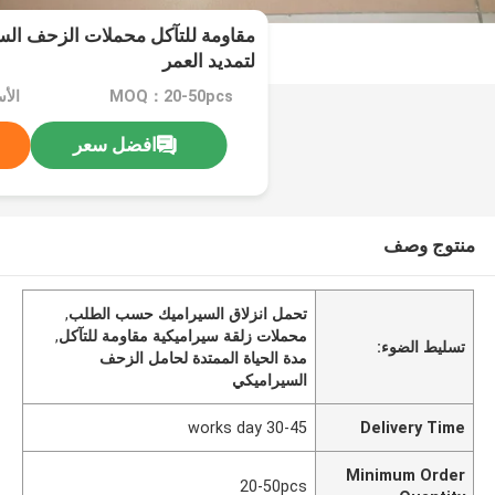
مقاومة للتآكل محملات الزحف ال
لتمديد العمر
MOQ：20-50pcs
الأسعا
افضل سعر
منتوج وصف
تحمل انزلاق السيراميك حسب الطلب
,
محملات زلقة سيراميكية مقاومة للتآكل
,
تسليط الضوء:
مدة الحياة الممتدة لحامل الزحف
السيراميكي
30-45 works day
Delivery Time
Minimum Order
20-50pcs