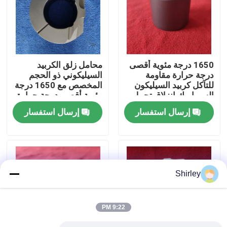
معلومات عنا
جولة في المعمل
1650 درجة مئوية أقصى
محامل زلق الكربيد
درجة حرارة مقاومة
السيليكوني ذو الحجم
للتآكل كربيد السيليكون
المخصص مع 1650 درجة
رقابة جودة
السيراميك انزلاق تحمل
مئوية أقصى درجة حرارة
الأكمام مع حجم مخصص
ومقاومة التآكل للبيئات
إرسال استفسار
إرسال استفسار
القاسية
اتصل بنا
اطلب اقتباس
Shirley
محامل كروية سيراميك
9:22 PM
608 محامل سيراميك