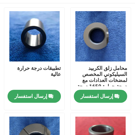
محامل زلق الكربيد
تطبيقات درجة حرارة
السيليكوني المخصص
عالية
لمضخات العدادات مع
درجة حرارة 1650 درجة
مئوية أقصى ومقاومة
منزل
إرسال استفسار
إرسال استفسار
للتآكل
منتجات
عرض الواقع الافتراضي