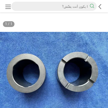
1
/
1