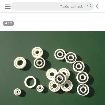
4
/
2