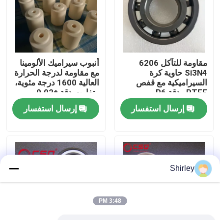
معلومات عنا
جولة في المعمل
مقاومة للتآكل 6206
أنبوب سيراميك الألومينا
Si3N4 حاوية كرة
مع مقاومة لدرجة الحرارة
السيراميكية مع قفص
العالية 1600 درجة مئوية،
رقابة جودة
PTFE ودقة P6
وتفاوت دقة ±0.02 مم،
ومقاومة عزل > 10¹² أوم
إرسال استفسار
إرسال استفسار
للتطبيقات الصناعية
اتصل بنا
اطلب اقتباس
Shirley
محامل كروية سيراميك
3:48 PM
608 محامل سيراميك