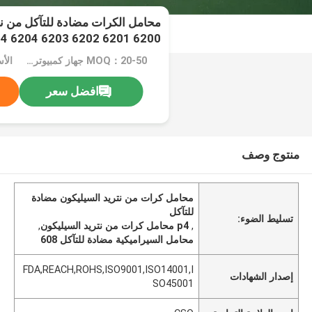
6200 6201 6202 6203 6204 P4
MOQ：20-50 جهاز كمبيوتر شخصى
الأسعا
افضل سعر
منتوج وصف
محامل كرات من نتريد السيليكون مضادة
للتآكل
تسليط الضوء:
,
p4 محامل كرات من نتريد السيليكون
,
محامل السيراميكية مضادة للتآكل 608
FDA,REACH,ROHS,ISO9001,ISO14001,I
إصدار الشهادات
SO45001