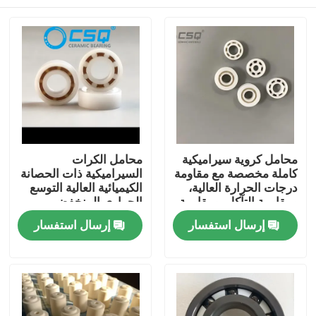
محامل كروية سيراميكية
محامل الكرات
كاملة مخصصة مع مقاومة
السيراميكية ذات الحصانة
درجات الحرارة العالية،
الكيميائية العالية التوسع
ومقاومة التآكل، ومقاومة
الحراري المنخفض
التآكل
والعمل الصامت للأجهزة
منزل
إرسال استفسار
إرسال استفسار
الجوية والفضاء والطبية
منتجات
عرض الواقع الافتراضي