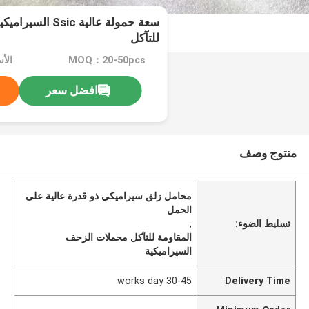
سعة حمولة عالية ic
للتآكل
MOQ：20-50pcs
الأسعا
افضل سعر
منتوج وصف
محامل زلق سيراميكي ذو قدرة عالية على
الحمل
تسليط الضوء:
,
المقاومة للتآكل محملات الزحف
السيراميكية
30-45 works day
Delivery Time