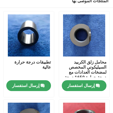
المنتجات الموصى بها
محامل زلق الكربيد
تطبيقات درجة حرارة
السيليكوني المخصص
عالية
لمضخات العدادات مع
درجة حرارة 1650 درجة
منزل
مئوية أقصى ومقاومة
إرسال استفسار
إرسال استفسار
للتآكل
منتجات
عرض الواقع الافتراضي