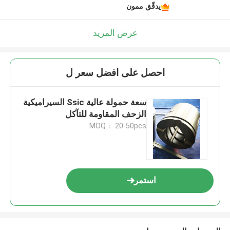
يدقّق ممون
عرض المزيد
احصل على افضل سعر ل
سعة حمولة عالية Ssic السيراميكية
الزحف المقاومة للتآكل
MOQ： 20-50pcs
استمر