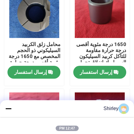
معلومات عنا
جولة في المعمل
1650 درجة مئوية أقصى
محامل زلق الكربيد
درجة حرارة مقاومة
السيليكوني ذو الحجم
رقابة جودة
للتآكل كربيد السيليكون
المخصص مع 1650 درجة
السيراميك انزلاق تحمل
مئوية أقصى درجة حرارة
الأكمام مع حجم مخصص
ومقاومة التآكل للبيئات
إرسال استفسار
إرسال استفسار
اتصل بنا
القاسية
اطلب اقتباس
Shirley
محامل كروية سيراميك
12:47 PM
608 محامل سيراميك