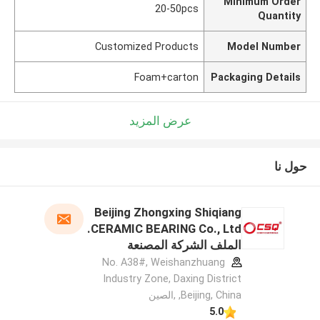
Minimum Order
20-50pcs
Quantity
Customized Products
Model Number
Foam+carton
Packaging Details
عرض المزيد
حول نا
Beijing Zhongxing Shiqiang
CERAMIC BEARING Co., Ltd.
الملف الشركة المصنعة
No. A38#, Weishanzhuang
Industry Zone, Daxing District
,Beijing, China ,الصين
5.0