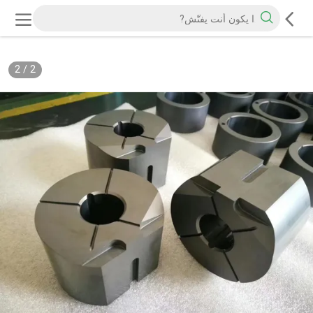
2
/
2