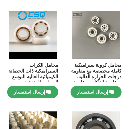
محامل كروية سيراميكية
محامل الكرات
كاملة مخصصة مع مقاومة
السيراميكية ذات الحصانة
درجات الحرارة العالية،
الكيميائية العالية التوسع
ومقاومة التآكل، ومقاومة
الحراري المنخفض
التآكل
والعمل الصامت للأجهزة
منزل
إرسال استفسار
إرسال استفسار
الجوية والفضاء والطبية
منتجات
عرض الواقع الافتراضي