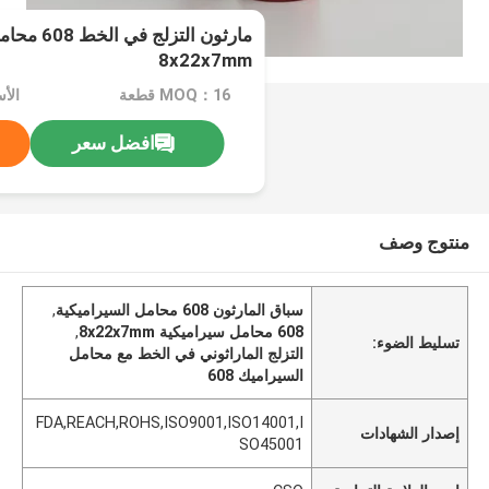
مارثون التزل
8x22x7mm
MOQ：16 قطعة
افضل سعر
منتوج وصف
سباق المارثون 608 محامل السيراميكية
,
608 محامل سيراميكية 8x22x7mm
,
تسليط الضوء:
التزلج الماراثوني في الخط مع محامل
السيراميك 608
FDA,REACH,ROHS,ISO9001,ISO14001,I
إصدار الشهادات
SO45001