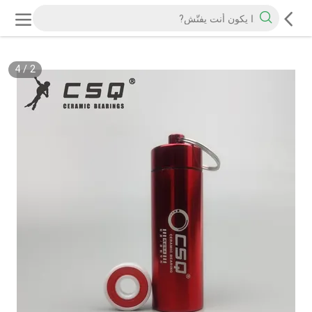
4
/
2