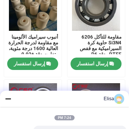
معلومات عنا
جولة في المعمل
مقاومة للتآكل 6206
أنبوب سيراميك الألومينا
Si3N4 حاوية كرة
مع مقاومة لدرجة الحرارة
السيراميكية مع قفص
العالية 1600 درجة مئوية،
رقابة جودة
PTFE ودقة P6
وتفاوت دقة ±0.02 مم،
ومقاومة عزل > 10¹² أوم
إرسال استفسار
إرسال استفسار
للتطبيقات الصناعية
اتصل بنا
اطلب اقتباس
Elisa
محامل كروية سيراميك
7:24 PM
608 محامل سيراميك