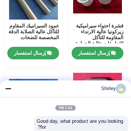
معلومات عنا
قشرة احتواء سيراميكية
عمود السيراميك المقاوم
زيركونيا عالية الارتداء
للتآكل عالية الصلابة الدقة
جولة في المعمل
المقاومة للتآكل
المخصصة للضخات
للتطبيقات عالية الحرارة
إرسال استفسار
إرسال استفسار
رقابة جودة
اتصل بنا
Shirley
اطلب اقتباس
7:44 PM
محامل كروية سيراميك
Good day, what product are you looking 
for?
608 محامل سيراميك
حلقة مضخة من كربيد
عمود الكربيد السيليكوني