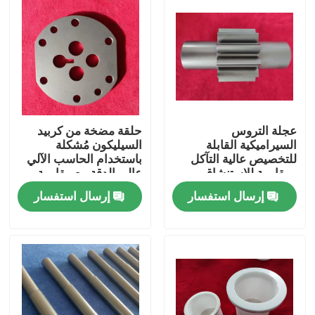
عجلة التروس
حلقة مضخة من كربيد
السيراميكية القابلة
السيليكون مُشكلة
للتخصيص عالية التآكل
باستخدام الحاسب الآلي
ومقاومة للاستنشاق
عالي الدقة مع مقاومة
لمضخات التروس
للتآكل وثبات حراري
إرسال استفسار
إرسال استفسار
لمضخات الصناعية
منزل
منتجات
عرض الواقع الافتراضي