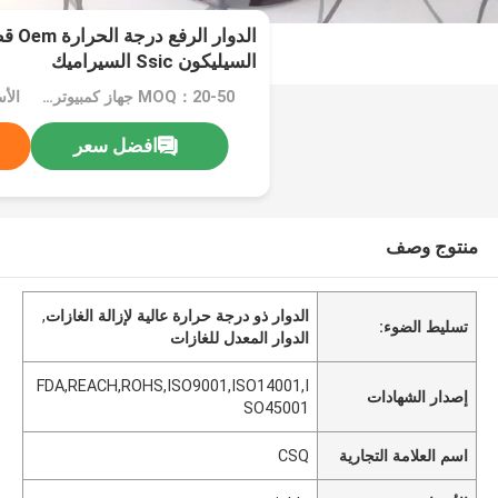
الدوار
السيليكون Ssic السيراميك
MOQ：20-50 جهاز كمبيوتر شخصى
الأسعا
افضل سعر
منتوج وصف
الدوار ذو درجة حرارة عالية لإزالة الغازات
,
تسليط الضوء:
الدوار المعدل للغازات
FDA,REACH,ROHS,ISO9001,ISO14001,I
إصدار الشهادات
SO45001
اسم العلامة التجارية
CSQ