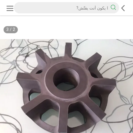
3
/
2