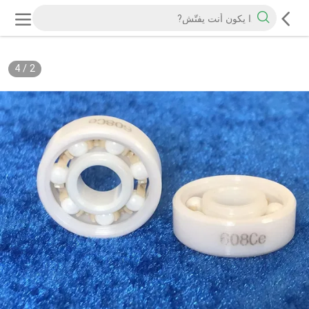
4
/
2