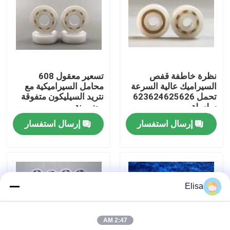
معلومات عنا
جولة في المعمل
نظرة خاطفة قفص
تسعير معقول 608
السيراميك عالية السرعة
محامل السيراميكية مع
رقابة جودة
تحمل 623624625626
نتريد السيليكون متفوقة
سلسلة
مضمونة
إرسال استفسار
إرسال استفسار
اتصل بنا
اطلب اقتباس
Elisa
محامل كروية سيراميك
2:47 AM
608 محامل سيراميك