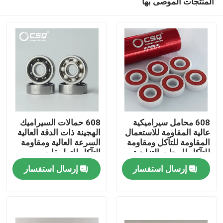
المنتجات الموصى بها
608 محامل سيراميكية
608 حمالات السيراميك
عالية المقاومة للاستعمال
الهجينة ذات الدقة العالية
المقاومة للتآكل ومقاومة
السرعة العالية ومقاومة
للتآكل للوحات التزلجية
التآكل للتطبيقات
منزل
الدقيقة P5 P4 ولوحات
الصناعية
إرسال استفسار
إرسال استفسار
التزلج في الخط
منتجات
عرض الواقع الافتراضي