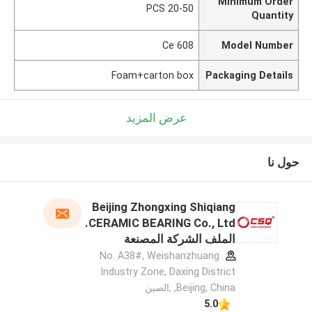
Minimum Order
20-50 PCS
Quantity
608 Ce
Model Number
Foam+carton box
Packaging Details
عرض المزيد
حول نا
Beijing Zhongxing Shiqiang
CERAMIC BEARING Co., Ltd.
الملف الشركة المصنعة
No. A38#, Weishanzhuang
Industry Zone, Daxing District
,Beijing, China ,الصين
5.0