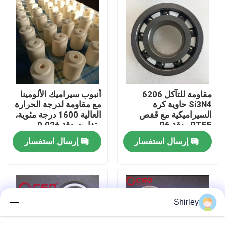
معلومات عنا
جولة في المعمل
رقابة جودة
مقاومة للتآكل 6206
أنبوب سيراميك الألومينا
Si3N4 حاوية كرة
مع مقاومة لدرجة الحرارة
السيراميكية مع قفص
العالية 1600 درجة مئوية،
اتصل بنا
PTFE ودقة P6
وتفاوت دقة ±0.02 مم،
ومقاومة عزل > 10¹² أوم
إرسال استفسار
إرسال استفسار
للتطبيقات الصناعية
اطلب اقتباس
محامل كروية سيراميك
Shirley
608 محامل سيراميك