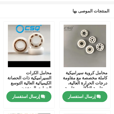
المنتجات الموصى بها
محامل كروية سيراميكية
محامل الكرات
كاملة مخصصة مع مقاومة
السيراميكية ذات الحصانة
منزل
درجات الحرارة العالية،
الكيميائية العالية التوسع
ومقاومة التآكل، ومقاومة
الحراري المنخفض
التآكل
والعمل الصامت للأجهزة
إرسال استفسار
إرسال استفسار
منتجات
الجوية والفضاء والطبية
عرض الواقع الافتراضي