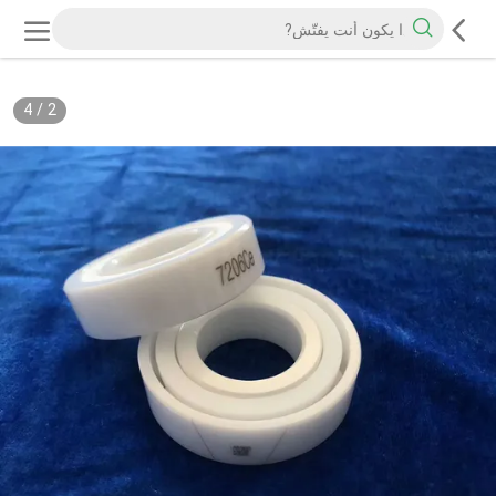
4
/
2