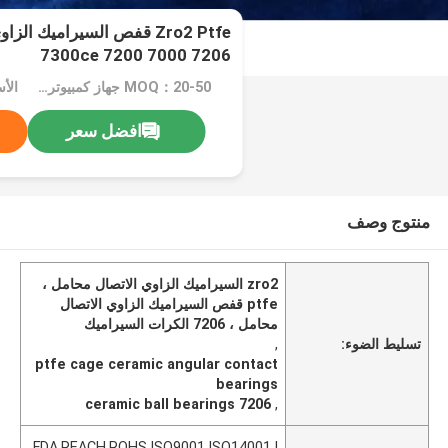
Zro2 Ptfe قفص السيراميك ا
7206 7000 7200 7300ce
MOQ：20-50 جهاز كمبيوتر شخصى
الأسعا
افضل سعر
منتوج وصف
zro2 السيراميك الزاوي الاتصال محامل ،
ptfe قفص السيراميك الزاوي الاتصال
محامل ، 7206 الكرات السيراميك
تسليط الضوء:
,
ptfe cage ceramic angular contact
bearings
7206 ceramic ball bearings
,
FDA,REACH,ROHS,ISO9001,ISO14001,I