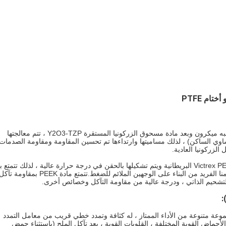
1. سباقات وكرات ZrO2: يتم تصنيعها بواسطة مادة عالية النقاء ، شبه ميكرون وبعد مادة مسحوق الزركونيا المستقرة Y2O3-TZP ، تتم معالجتها
ي) التلبيد وتقنية التلبيد HIP (الضغط المتساوي الساكن) ، لذلك مساميتها وارتداءها تم تحسين المقاومة ومقاومة الصدمات
لزركونيا العادية.
2. قفص نظرة خاطفة: أقفاص الهيكل التاجية مصنوعة من مادة Victrex PEEK البريطانية ويتم تشكيلها بالحقن في درجة حرارة عالية ، لذلك تتم
عالية ، وجسم خفيف ، وسيتم تركيبها على المحامل باستخدام تصميمنا الفريد من البناء على الوجهين الملائم للضغط.تتمتع مادة PEEK بمقاومة ت
التشحيم الذاتي ، ودرجة عالية من مقاومة التآكل وخصائص أخرى.
:
عة متنوعة من الأداء الممتاز ، له كثافة وتمدد خطي قريب من معامل التمدد
H ، مقاومة التآكل ، مقاومة الأحماض القوية المختلفة ، القلويات القوية ، يعد تآكل الملح (باستثناء حمض