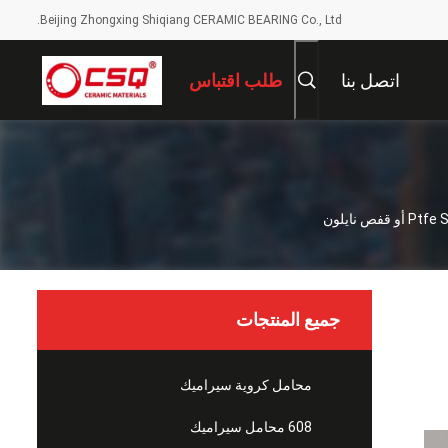
Beijing Zhongxing Shiqiang CERAMIC BEARING Co., Ltd.
اتصل بنا
طلب اقتباس
جميع المنتجات
محامل كروية سيراميك
608 محامل سيراميك