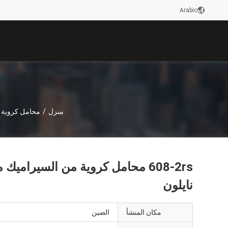
Arabic
منزل
/
محامل كروية 
نايلون
مكان المنشأ
الصين