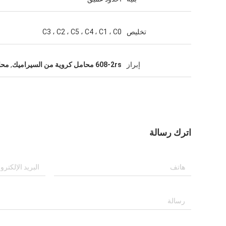
تخليص
C3 ، C2 ، C5 ، C4 ، C1 ، C0
إبراز
608-2rs محامل كروية من السيراميك
,
محا
اترك رسالة