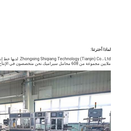
لماذا أخترتنا:
ملايين مجموعة من 608 محامل سيراميك.نحن متخصصون في الإنتاج الأوتوماتيكي لـ 608 جميع محامل السيراميك.