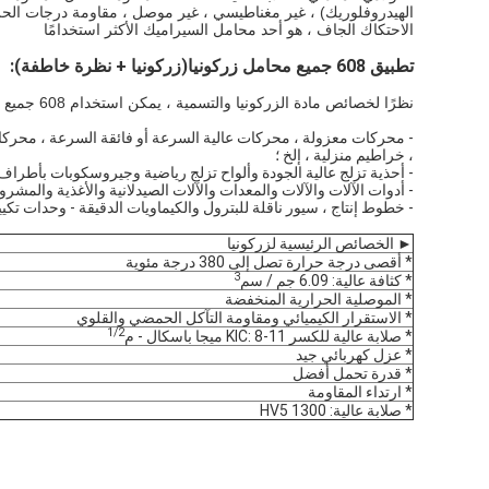
الهيدروفلوريك) ، غير مغناطيسي ، غير موصل ، مقاومة درجات الحر
الاحتكاك الجاف ، هو أحد محامل السيراميك الأكثر استخدامًا
تطبيق 608 جميع محامل زركونيا
(زركونيا + نظرة خاطفة):
نظرًا لخصائص مادة الزركونيا والتسمية ، يمكن استخدام 608 جميع محامل الزركونيا مع قفص نظرة خاطفة في العديد من المواقف:
- محركات معزولة ، محركات عالية السرعة أو فائقة السرعة ، محركا
، خراطيم منزلية ، إلخ ؛
- أحذية تزلج عالية الجودة وألواح تزلج رياضية وجيروسكوبات بأطراف ا
- أدوات الآلات والآلات والمعدات والآلات الصيدلانية والأغذية والمشرو
- خطوط إنتاج ، سيور ناقلة للبترول والكيماويات الدقيقة - وحدات تكي
► الخصائص الرئيسية لزركونيا
* أقصى درجة حرارة تصل إلى 380 درجة مئوية
3
* كثافة عالية: 6.09 جم / سم
* الموصلية الحرارية المنخفضة
* الاستقرار الكيميائي ومقاومة التآكل الحمضي والقلوي
1/2
* صلابة عالية للكسر KIC: 8-11 ميجا باسكال - م
* عزل كهربائي جيد
* قدرة تحمل أفضل
* ارتداء المقاومة
* صلابة عالية: 1300 HV5