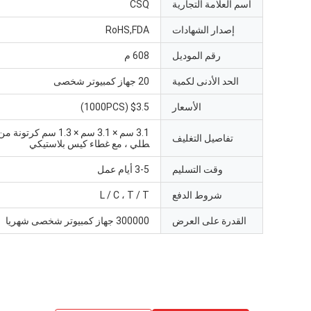
اسم العلامة التجارية
CSQ
إصدار الشهادات
RoHS,FDA
رقم الموديل
608 م
الحد الأدنى لكمية
20 جهاز كمبيوتر شخصى
الأسعار
$3.5 (1000PCS)
3.1 سم × 3.1 سم × 1.3 سم كر
تفاصيل التغليف
طلي ، مع غطاء كيس بلاستيكي
وقت التسليم
3-5 أيام عمل
شروط الدفع
L / C ، T / T
القدرة على العرض
300000 جهاز كمبيوتر شخصى شهريا