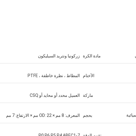
مادة الكرة
زركونيا ونتريد السيليكون
الأختام
المطاط ، نظرة خاطفة ، PTFE
ماركة
العميل محدد أو محايد أو CSQ
ائية
بحجم
المعرف: 8 مم × OD: 22 مم × الارتفاع: 7 مم
تقييم الدقة
P0 P6 P5 P4 ABEC1-7