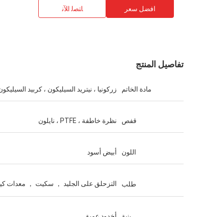
افضل سعر
ﺎﺘﺼﻟ ﺍﻶﻧ
تفاصيل المنتج
مادة الخاتم
زركونيا ، نيتريد السيليكون ، كربيد السيليكون
قفص
نظرة خاطفة ، PTFE ، نايلون
اللون
أبيض أسود
التزحلق على الجليد ， سكيت ， معدات كيمي
طلب
بنية
أخدود عميق