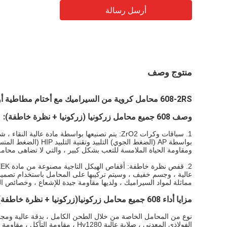
أرسل رسالة
منتوج وصف
608-2RS محامل كروية من السيراميك مع أختام مطاطية أو أختام PTFE
وصف 608 جميع محامل زركونيا (زركونيا + نظرة خاطفة):
بواسطة AP (الضغط الجو
ومقاومة الحياة الملامسة للتعب بشكل كبير ، والتي لا تضاهى محامل ا
مماثلة لمواد السيراميك ، ولديها مقاومة جيدة للإشعاع ، وخصائص 
مزايا أداء 608 جميع محامل زركونيا
(زركونيا + نظرة خاطفة)
نوع من المحامل الخاصة من خلال الطحن الكامل ، بدقة عالية ومجمو
الفولاذي المعدني ، صلابة عالية v1280