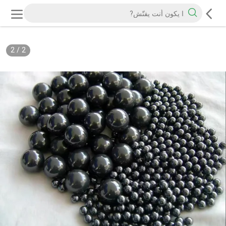
2
/
2