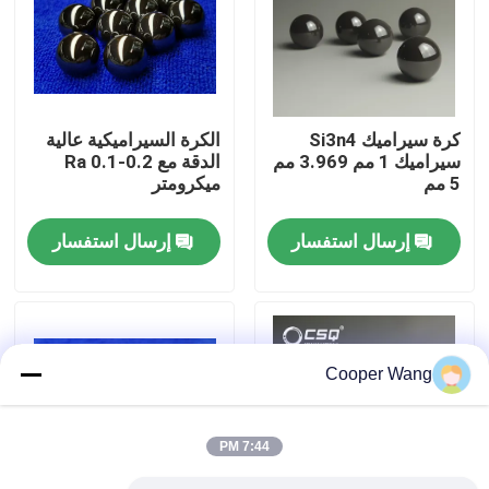
معلومات عنا
جولة في المعمل
كرة سيراميك Si3n4
الكرة السيراميكية عالية
سيراميك 1 مم 3.969 مم
الدقة مع Ra 0.1-0.2
5 مم
ميكرومتر
رقابة جودة
إرسال استفسار
إرسال استفسار
اتصل بنا
اطلب اقتباس
Cooper Wang
محامل كروية سيراميك
7:44 PM
608 محامل سيراميك