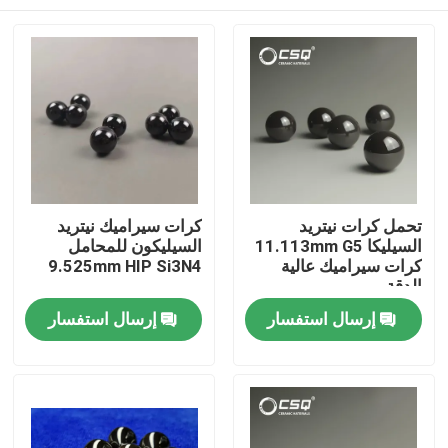
تحمل كرات نيتريد
كرات سيراميك نيتريد
السيليكا 11.113mm G5
السيليكون للمحامل
كرات سيراميك عالية
9.525mm HIP Si3N4
الدقة
منزل
إرسال استفسار
إرسال استفسار
منتجات
عرض الواقع الافتراضي