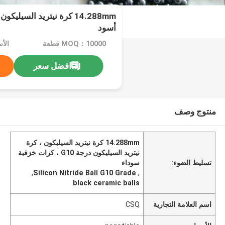
أسود
MOQ：10000 قطعة
الأسعا
افضل سعر
منتوج وصف
14.288mm كرة نيتريد السيليكون ، كرة
نيتريد السيليكون درجة G10 ، كرات خزفية
تسليط الضوء:
سوداء
,
Silicon Nitride Ball G10 Grade
,
black ceramic balls
اسم العلامة التجارية
CSQ