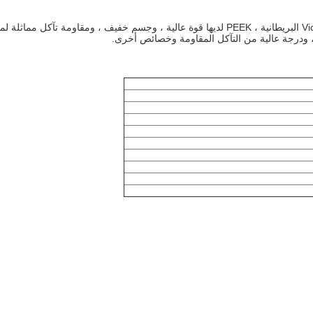
2. قفص نظرة خاطفة: أقفاص هيكل التاج تم تبني مادة Victrex PEEK البريطانية ، PEEK لديها قوة عالية ، وجسم خفيف ، ومقاومة تآكل مماثلة
، ودرجة عالية من التآكل المقاومة وخصائص أخرى.