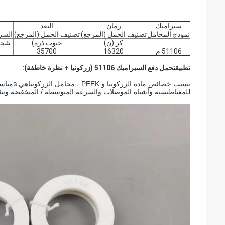
سيراميك
رمان
البعد
نموذج المحامل
تصنيف الحمل (المرجع)
تصنيف الحمل (المرجع)
السر
كر (ن)
حبوب ذرة)
شحم 
51106 م
16320
35700
تطبيق
تحمل دفع السيراميك 51106
(زركونيا + نظرة خاطفة):
بسبب خصائص مادة الزركونيا و PEEK ، محامل الزركونيا
هي s
للمغناطيسية وأشباه الموصلات والسرعة المتوسطة / المنخفضة وبيئة