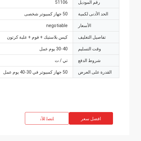
رقم الموديل
51106
الحد الأدنى لكمية
50 جهاز كمبيوتر شخصى
الأسعار
negotiable
تفاصيل التغليف
كيس بلاستيك + فوم + علبة كرتون
وقت التسليم
30-40 يوم عمل
شروط الدفع
تي / ت
القدرة على العرض
50 جهاز كمبيوتر في 30-40 يوم عمل
افضل سعر
ﺎﺘﺼﻟ ﺍﻶﻧ