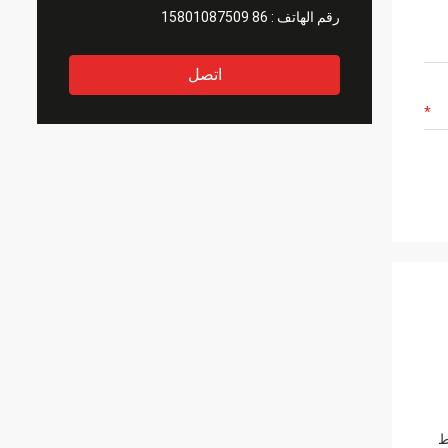
رقم الهاتف :
86 15801087509
اتصل
ها عن طريق تلبيد AP (الضغط