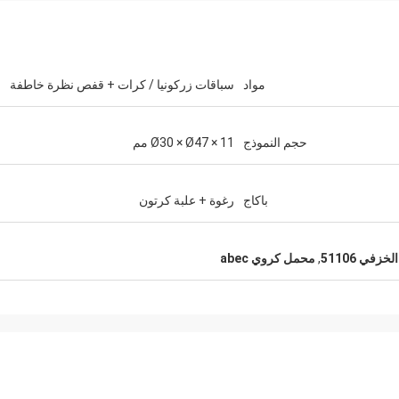
مواد
سباقات زركونيا / كرات + قفص نظرة خاطفة
حجم النموذج
Ø30 × Ø47 × 11 مم
باكاج
رغوة + علبة كرتون
زفي 51106
,
محمل كروي abec