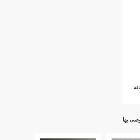
قة:
وصى بها