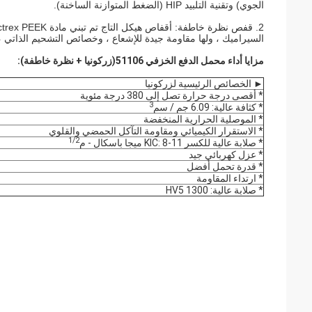
الجوي) وتقنية التلبيد HIP (الضغط المتوازنة الساخنة).
السيراميك ، ولها مقاومة جيدة للإشعاع ، وخصائص التشحيم الذاتي 
مزايا أداء محمل الدفع الخزفي 51106
(زركونيا + نظرة خاطفة):
► الخصائص الرئيسية لزركونيا
* أقصى درجة حرارة تصل إلى 380 درجة مئوية
3
* كثافة عالية: 6.09 جم / سم
* الموصلية الحرارية المنخفضة
* الاستقرار الكيميائي ومقاومة التآكل الحمضي والقلوي
1/2
* صلابة عالية للكسر KIC: 8-11 ميجا باسكال - م
* عزل كهربائي جيد
* قدرة تحمل أفضل
* ارتداء المقاومة
* صلابة عالية: 1300 HV5