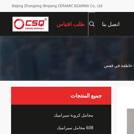
Beijing Zhongxing Shiqiang CERAMIC BEARING Co., Ltd.
اتصل بنا
طلب اقتباس
جميع المنتجات
محامل كروية سيراميك
608 محامل سيراميك