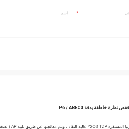
1. سباقات وكرات ZrO2: يتم تصنيعها بواسطة مادة مسحوق الزركونيا المستقرة Y2O3-TZP عالية النقاء ، ويتم معالجت