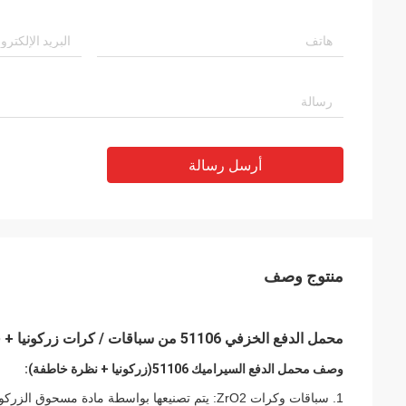
أرسل رسالة
منتوج وصف
محمل الدفع الخزفي 51106 من سباقات / كرات زركونيا + قفص نظرة خاطفة بدقة P6 / ABEC3
وصف محمل الدفع السيراميك 51106
(زركونيا + نظرة خاطفة):