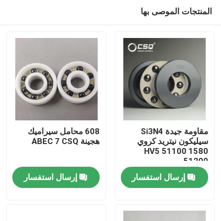
المنتجات الموصى بها
مقاومة جيدة Si3N4
608 محامل سيراميك
سيليكون نيتريد كروي
هجينة ABEC 7 CSQ
1580 HV5 51100
منزل
51200
إرسال استفسار
إرسال استفسار
منتجات
عرض الواقع الافتراضي