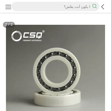
2
/
2