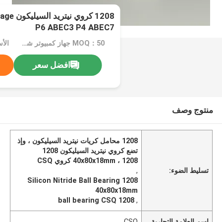
1208 كر
P6 ABEC3 P4 ABEC7
MOQ：50 جهاز كمبيوتر شخصى
الأسعا
افضل سعر
منتوج وصف
1208 محامل كريات نيتريد السيليكون ، وإذ
تضع كروي نيتريد السيليكون 1208
40x80x18mm ، 1208 كروي CSQ
تسليط الضوء:
,
1208 Silicon Nitride Ball Bearing
40x80x18mm
1208 ball bearing CSQ
,
اسم العلامة التجارية
CSQ