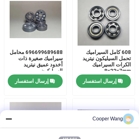
معلومات عنا
جولة في المعمل
608 كامل السيراميك
696699689688 محامل
رقابة جودة
تحمل السيليكون نيتريد
سيراميك صغيرة ذات
الكرات السيراميك
أخدود عميق نيتريد
8x22x7mm
السيليكون
اتصل بنا
إرسال استفسار
إرسال استفسار
اطلب اقتباس
محامل كروية سيراميك
Cooper Wang
608 محامل سيراميك