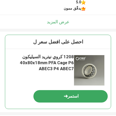
5.0
يدقّق ممون
عرض المزيد
احصل على افضل سعر ل
1208 كروي نيتريد السيليكون
40x80x18mm PFA Cage P6
ABEC3 P4 ABEC7
استمر