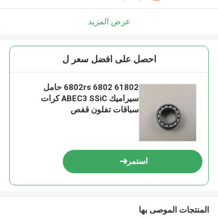
عرض المزيد
احصل على افضل سعر ل
61802 6802rs 6802 حامل
سيراميك ABEC3 SSiC كرات
سباقات تفلون قفص
استمر
المنتجات الموصى بها