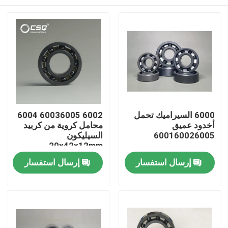
6000 السيراميك تحمل
6002 60036005 6004
أخدود عميق
محامل كروية من كربيد
600160026005
السيليكون
20x42x12mm
منزل
إرسال استفسار
إرسال استفسار
منتجات
عرض الواقع الافتراضي