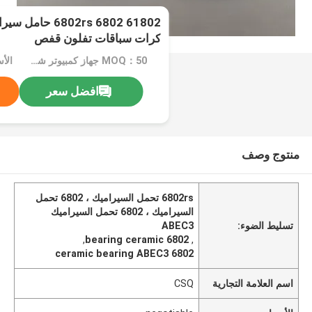
كرات سباقات تفلون قفص
MOQ：50 جهاز كمبيوتر شخصى
الأسعا
افضل سعر
منتوج وصف
6802rs تحمل السيراميك ، 6802 تحمل
السيراميك ، 6802 تحمل السيراميك
تسليط الضوء:
ABEC3
,
6802 bearing ceramic
,
6802 ceramic bearing ABEC3
اسم العلامة التجارية
CSQ