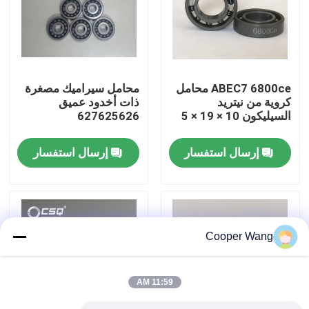
معلومات عنا
جولة في المعمل
ABEC7 6800ce محامل
محامل سيراميك مصغرة
كروية من نيتريد
ذات أخدود عميق
السيليكون 10 × 19 × 5
627625626
رقابة جودة
إرسال استفسار
إرسال استفسار
اتصل بنا
اطلب اقتباس
Cooper Wang
محامل كروية سيراميك
11:59 AM
608 محامل سيراميك