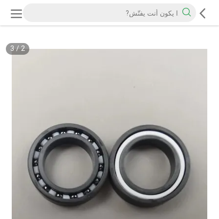
3
/
2