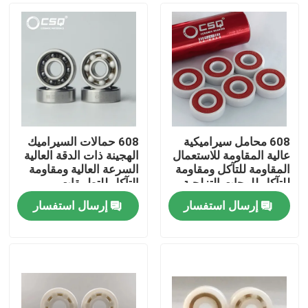
608 محامل سيراميكية
608 حمالات السيراميك
عالية المقاومة للاستعمال
الهجينة ذات الدقة العالية
المقاومة للتآكل ومقاومة
السرعة العالية ومقاومة
للتآكل للوحات التزلجية
التآكل للتطبيقات
الدقيقة P5 P4 ولوحات
الصناعية
إرسال استفسار
إرسال استفسار
التزلج في الخط
منزل
منتجات
عرض الواقع الافتراضي