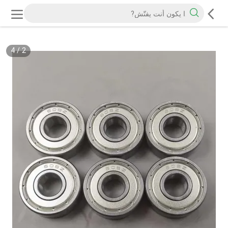
4
/
2