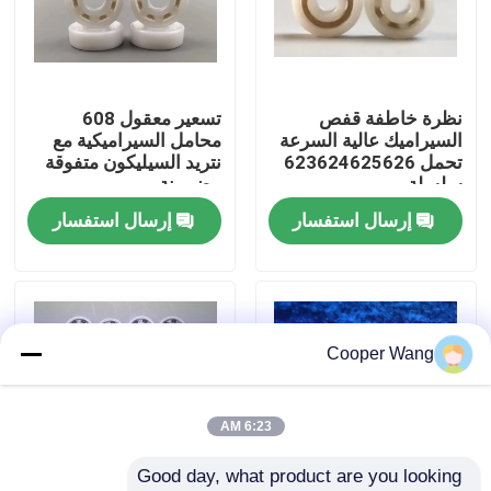
معلومات عنا
نظرة خاطفة قفص
تسعير معقول 608
جولة في المعمل
السيراميك عالية السرعة
محامل السيراميكية مع
تحمل 623624625626
نتريد السيليكون متفوقة
سلسلة
مضمونة
رقابة جودة
إرسال استفسار
إرسال استفسار
اتصل بنا
اطلب اقتباس
Cooper Wang
محامل كروية سيراميك
6:23 AM
Good day, what product are you looking 
608 محامل سيراميك