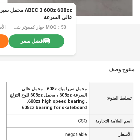
BEC 3 608z 608zz
عالي السرعة
MOQ：50 جهاز كمبيوتر شخصى
الأسعا
افضل سعر
منتوج وصف
محمل سيراميك 608z ، محمل عالي
السرعة 608zz ، محمل 608zz للوح التزلج
تسليط الضوء:
,
608zz high speed bearing
,
608zz bearing for skateboard
اسم العلامة التجارية
CSQ
الأسعار
negotiable