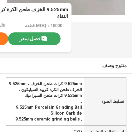
9.525mm الخزف طحن الكرة ك
النقاء
MOQ：10000 قطعة
الأسعا
افضل سعر
منتوج وصف
9.525mm كرات طحن الخزف ، 9.525mm
الخزف طحن الكرة كربيد السيليكون ،
9.525mm كرات طحن السيراميك
تسليط الضوء:
,
9.525mm Porcelain Grinding Ball
Silicon Carbide
9.525mm ceramic grinding balls
,
اسم العلامة التجارية
CSQ