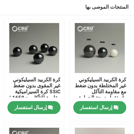
المنتجات الموصى بها
كرة الكربيد السيليكوني
كرة الكربيد السيليكوني
غير المختلطة بدون ضغط
غير المقوى بدون ضغط
مع مقاومة التآكل
SSiC كرة السيراميكية
منزل
واستقرار درجة الحرارة
مقاومة للتآكل مع 1650 °
العالية
C درجة حرارة أقصى
إرسال استفسار
إرسال استفسار
للمحامل
منتجات
عرض الواقع الافتراضي