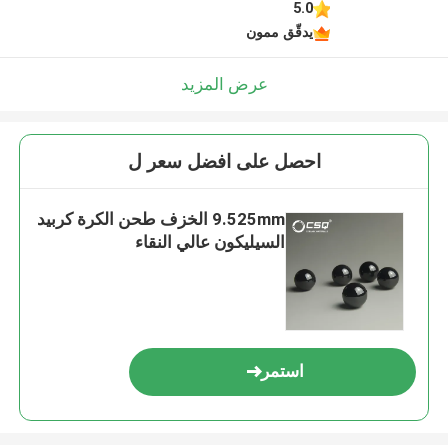
5.0
يدقّق ممون
عرض المزيد
احصل على افضل سعر ل
9.525mm الخزف طحن الكرة كربيد
السيليكون عالي النقاء
استمر