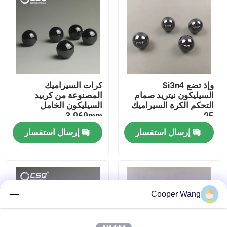
معلومات عنا
جولة في المعمل
وإذ تضع Si3n4
كرات السيراميك
رقابة جودة
السيليكون نيتريد صمام
المصنوعة من كربيد
التحكم الكرة السيراميك
السيليكون الخامل
25 مم
3.969mm
اتصل بنا
إرسال استفسار
إرسال استفسار
اطلب اقتباس
محامل كروية سيراميك
Cooper Wang
608 محامل سيراميك