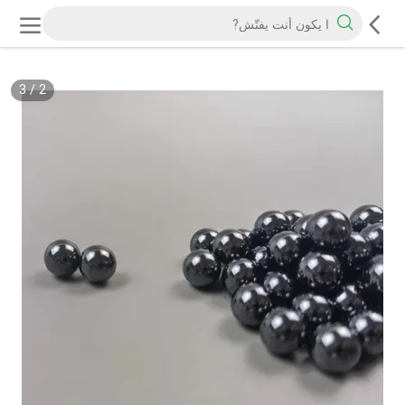
3
/
2