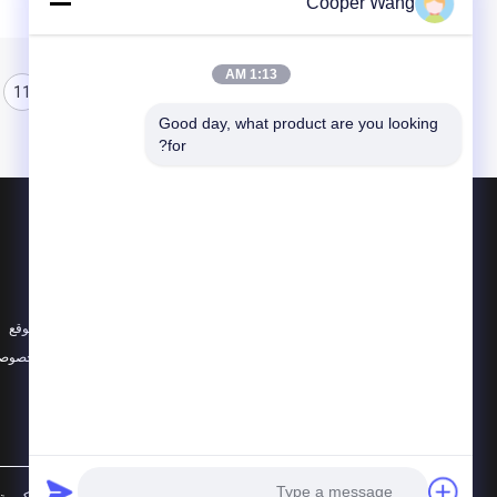
Cooper Wang
1:13 AM
11
10
9
Good day, what product are you looking 
for?
المنتجات
حول
محامل كروية سيراميك
أخبار
608 محامل سيراميك
الحالات
محامل سيراميك هجينة
خريطة الموقع
جميع الفئات
سياسة الخصوصي