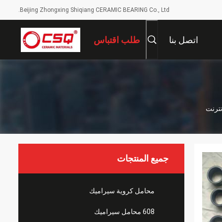
Beijing Zhongxing Shiqiang CERAMIC BEARING Co., Ltd.
اتصل بنا
طلب اقتباس
جميع المنتجات
محامل كروية سيراميك
608 محامل سيراميك