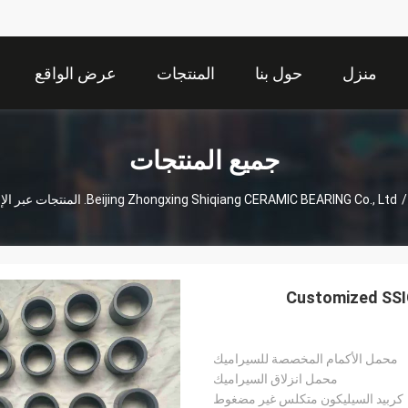
منزل
حول بنا
المنتجات
عرض الواقع
الافتراضي
جميع المنتجات
/
Beijing Zhongxing Shiqiang CERAMIC BEARING Co., Ltd. المنتجات عبر الإنترنت
Customized SSIC
محمل الأكمام المخصصة للسيراميك
محمل انزلاق السيراميك
كربيد السيليكون متكلس غير مضغوط