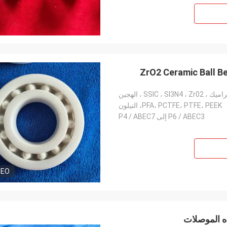
SSIC ، SI3N4 ، Z ، الهجين
PFA، PCTFE، PTFE، PEEK، النيلون
P6 / ABEC3 إلى P4 / ABEC7
DEO
ه الموصلات