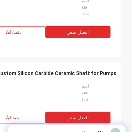
اسم:
فئة:
مادة:
افضل سعر
ﺎﺘﺼﻟ ﺍﻶﻧ
ustom Silicon Carbide Ceramic Shaft for Pumps
اسم:
فئة:
مادة:
افضل سعر
ﺎﺘﺼﻟ ﺍﻶﻧ