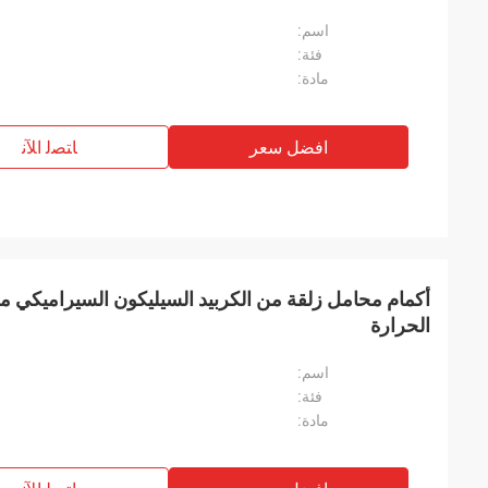
اسم:
فئة:
مادة:
افضل سعر
ﺎﺘﺼﻟ ﺍﻶﻧ
أكمام محامل زلقة من الكربيد السيليكون السيراميكي م
الحرارة
اسم:
فئة:
مادة: