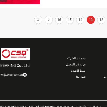
16
15
14
13
12
نبذة عن الشركة
جولة في المعمل
BEARING Co., Ltd.
ضبط الجودة
r.w@zxsq.com.cn
ة
اتصل بنا