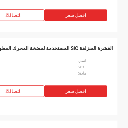
افضل سعر
ﺎﺘﺼﻟ ﺍﻶﻧ
القشرة المنزلقة SiC المستخدمة لمضخة المحرك المعلبة
اسم:
فئة:
مادة:
افضل سعر
ﺎﺘﺼﻟ ﺍﻶﻧ