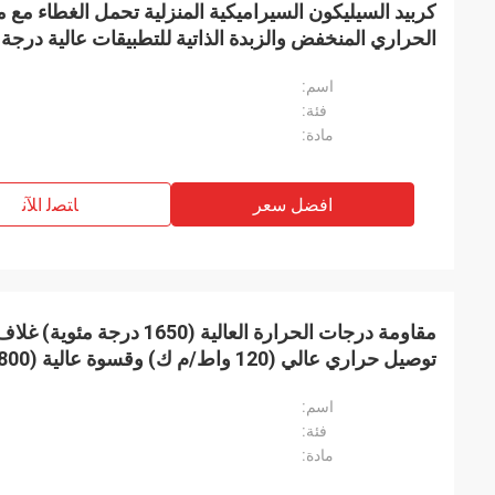
كربيد السيليكون السيراميكية المنزلية تحمل الغطاء مع مق
الحراري المنخفض والزبدة الذاتية للتطبيقات عالية درجة 
اسم:
فئة:
مادة:
افضل سعر
ﺎﺘﺼﻟ ﺍﻶﻧ
مقاومة درجات الحرارة العالية (
توصيل حراري عالي (120 واط/م ك) وقسوة عالية (2800 HV5) للضخات
اسم:
فئة:
مادة: