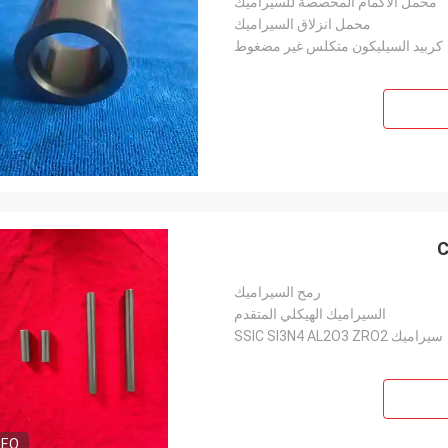
محمل الأكمام المخصصة للسيراميك
محمل انزلاق السيراميك
كربيد السيليكون متكلس غير مضغوط
C
رمح السيراميك
السيراميك الهيكلي المتقدم
سيراميك SSIC SI3N4 AL2O3 ZRO2
DEO