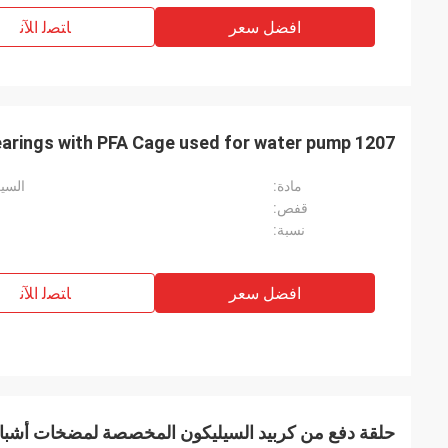
افضل سعر
ﺎﺘﺼﻟ ﺍﻶﻧ
1207 ZrO2 Ceramic Ball Bearings with PFA Cage used for water pump
مادة:
السيراميك ، r02
قفص:
نسبة:
افضل سعر
ﺎﺘﺼﻟ ﺍﻶﻧ
حلقة دفع من كربيد السيليكون المخصصة لمضخات أشبا