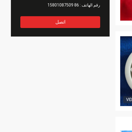
رقم الهاتف :
86 15801087509
اتصل
VI